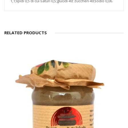
1,1;lipidi 0,5 di cui saturi 0,5;glucidi 49; zuccheri 49;sodio 0,06.
RELATED PRODUCTS