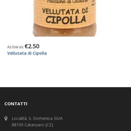
€2.50
As low as
Vellutata di Cipolla
CONTATTI
Località. S. Domenica 50/A
88100 Catanzaro (CZ)