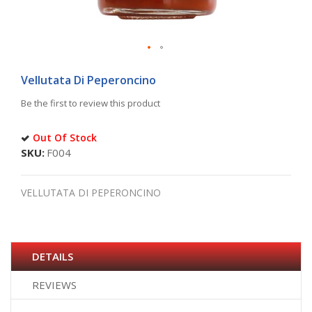
Skip
to
Vellutata Di Peperoncino
the
Be the first to review this product
beginning
of
the
Out Of Stock
images
SKU
F004
gallery
VELLUTATA DI PEPERONCINO
DETAILS
REVIEWS